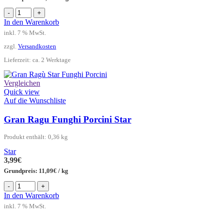
Pesto
-
+
Carciofi
In den Warenkorb
Noci
inkl. 7 % MwSt.
Tigullio
Menge
zzgl.
Versandkosten
Lieferzeit:
ca. 2 Werktage
Vergleichen
Quick view
Auf die Wunschliste
Gran Ragu Funghi Porcini Star
Produkt enthält: 0,36
kg
Star
3,99
€
Grundpreis:
11,09
€
/
kg
Gran
-
+
Ragu
In den Warenkorb
Funghi
inkl. 7 % MwSt.
Porcini