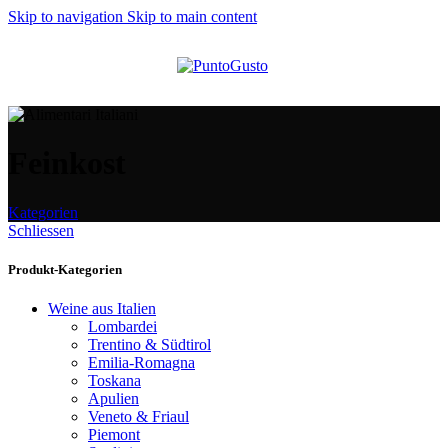
Skip to navigation
Skip to main content
Feinkost
Kategorien
Schliessen
Produkt-Kategorien
Weine aus Italien
Lombardei
Trentino & Südtirol
Emilia-Romagna
Toskana
Apulien
Veneto & Friaul
Piemont