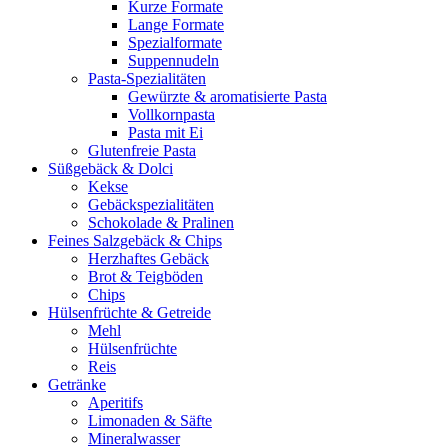
Kurze Formate
Lange Formate
Spezialformate
Suppennudeln
Pasta-Spezialitäten
Gewürzte & aromatisierte Pasta
Vollkornpasta
Pasta mit Ei
Glutenfreie Pasta
Süßgebäck & Dolci
Kekse
Gebäckspezialitäten
Schokolade & Pralinen
Feines Salzgebäck & Chips
Herzhaftes Gebäck
Brot & Teigböden
Chips
Hülsenfrüchte & Getreide
Mehl
Hülsenfrüchte
Reis
Getränke
Aperitifs
Limonaden & Säfte
Mineralwasser