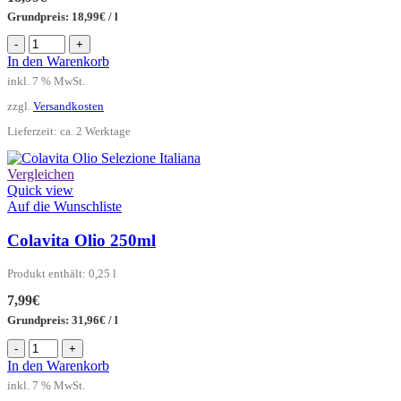
Grundpreis:
18,99
€
/
l
Olio
-
+
Farchioni
In den Warenkorb
Menge
inkl. 7 % MwSt.
zzgl.
Versandkosten
Lieferzeit:
ca. 2 Werktage
Vergleichen
Quick view
Auf die Wunschliste
Colavita Olio 250ml
Produkt enthält: 0,25
l
7,99
€
Grundpreis:
31,96
€
/
l
Colavita
-
+
Olio
In den Warenkorb
250ml
inkl. 7 % MwSt.
Menge