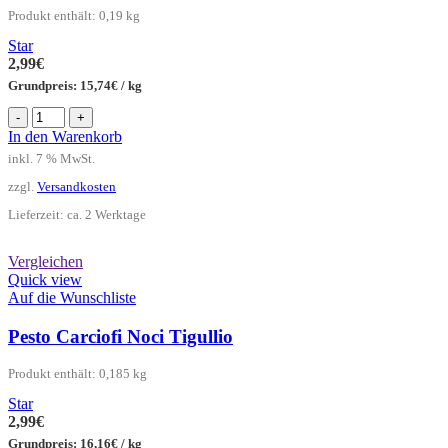
Produkt enthält: 0,19
kg
Star
2,99
€
Grundpreis:
15,74
€
/
kg
Pesto
-
+
Ricotta
In den Warenkorb
Tartufo
inkl. 7 % MwSt.
Tigullio
Menge
zzgl.
Versandkosten
Lieferzeit:
ca. 2 Werktage
Vergleichen
Quick view
Auf die Wunschliste
Pesto Carciofi Noci Tigullio
Produkt enthält: 0,185
kg
Star
2,99
€
Grundpreis:
16,16
€
/
kg