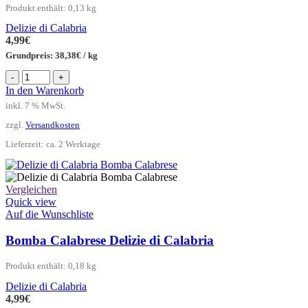
Produkt enthält: 0,13
kg
Delizie di Calabria
4,99
€
Grundpreis:
38,38
€
/
kg
Pesto
-
+
Calabrese
In den Warenkorb
Delizie
inkl. 7 % MwSt.
di
Calabria
zzgl.
Versandkosten
Menge
Lieferzeit:
ca. 2 Werktage
Vergleichen
Quick view
Auf die Wunschliste
Bomba Calabrese Delizie di Calabria
Produkt enthält: 0,18
kg
Delizie di Calabria
4,99
€