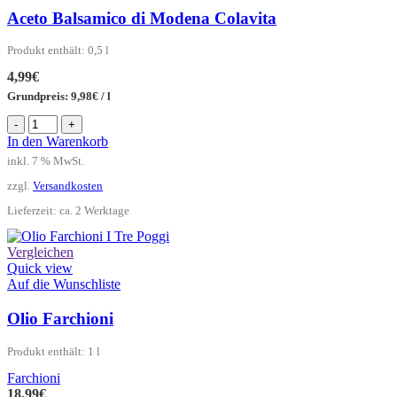
Aceto Balsamico di Modena Colavita
Produkt enthält: 0,5
l
4,99
€
Grundpreis:
9,98
€
/
l
Aceto
-
+
Balsamico
In den Warenkorb
di
inkl. 7 % MwSt.
Modena
Colavita
zzgl.
Versandkosten
Menge
Lieferzeit:
ca. 2 Werktage
Vergleichen
Quick view
Auf die Wunschliste
Olio Farchioni
Produkt enthält: 1
l
Farchioni
18,99
€