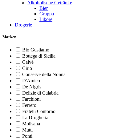
Alkoholische Getränke
Bier
Grappa
Liköre
Drogerie
Marken
Bio Gustiamo
Bottega di Sicilia
Calvé
Cirio
Conserve della Nonna
D'Amico
De Nigris
Delizie di Calabria
Farchioni
Ferrero
Fratelli Contorno
La Drogheria
Molisana
Mutti
Ponti