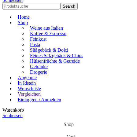
Schliessen
Search
Home
Shop
Weine aus Italien
Kaffee & Espresso
Feinkost
Pasta
Süßgebäck & Dolci
Feines Salzgebäck & Chips
Hülsenfrüchte & Getreide
Getränke
Drogerie
Angebote
In Idstein
Wunschliste
Vergleichen
Einloggen / Anmelden
Warenkorb
Schliessen
Shop
Cart