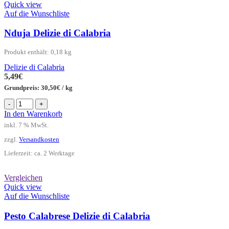
Quick view
Auf die Wunschliste
Nduja Delizie di Calabria
Produkt enthält: 0,18
kg
Delizie di Calabria
5,49
€
Grundpreis:
30,50
€
/
kg
Nduja
-
+
Delizie
In den Warenkorb
di
inkl. 7 % MwSt.
Calabria
Menge
zzgl.
Versandkosten
Lieferzeit:
ca. 2 Werktage
Vergleichen
Quick view
Auf die Wunschliste
Pesto Calabrese Delizie di Calabria