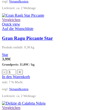
Star
zzgl.
Versandkosten
Menge
Lieferzeit:
ca. 2 Werktage
Vergleichen
Quick view
Auf die Wunschliste
Gran Ragu Piccante Star
Produkt enthält: 0,36
kg
Star
3,99
€
Grundpreis:
11,09
€
/
kg
Gran
-
+
Ragu
In den Warenkorb
Piccante
inkl. 7 % MwSt.
Star
Menge
zzgl.
Versandkosten
Lieferzeit:
ca. 2 Werktage
Vergleichen