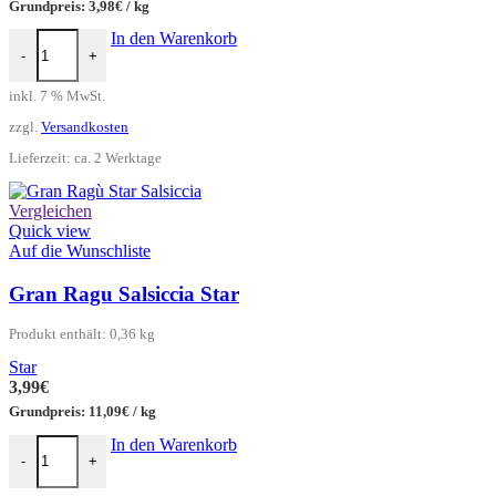
Grundpreis:
3,98
€
/
kg
Trighetto La Molisana Menge
In den Warenkorb
-
+
inkl. 7 % MwSt.
zzgl.
Versandkosten
Lieferzeit:
ca. 2 Werktage
Vergleichen
Quick view
Auf die Wunschliste
Gran Ragu Salsiccia Star
Produkt enthält: 0,36
kg
Star
3,99
€
Grundpreis:
11,09
€
/
kg
Gran Ragu Salsiccia Star Menge
In den Warenkorb
-
+