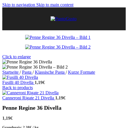
Skip to navigation
Skip to main content
Click to enlarge
Startseite
/
Pasta
/
Klassische Pasta
/
Kurze Formate
Fusilli 40 Divella
1,19
€
Back to products
Canneroni Rigate 21 Divella
1,19
€
Penne Regine 36 Divella
1,19
€
Grundpreis:
2,38
€
/
kg