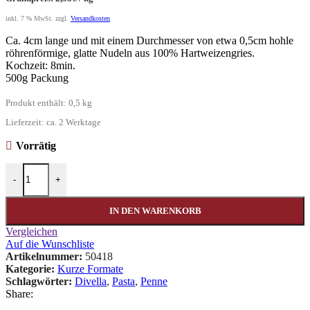
inkl. 7 % MwSt.
zzgl.
Versandkosten
Ca. 4cm lange und mit einem Durchmesser von etwa 0,5cm hohle
röhrenförmige, glatte Nudeln aus 100% Hartweizengries.
Kochzeit: 8min.
500g Packung
Produkt enthält: 0,5
kg
Lieferzeit:
ca. 2 Werktage
Vorrätig
Penne Regine 36 Divella Menge
-
+
IN DEN WARENKORB
Vergleichen
Auf die Wunschliste
Artikelnummer:
50418
Kategorie:
Kurze Formate
Schlagwörter:
Divella
,
Pasta
,
Penne
Share: