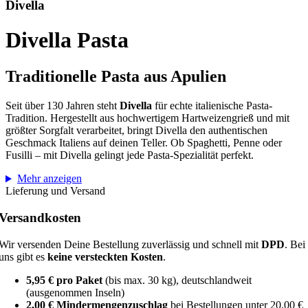
Divella
Divella Pasta
Traditionelle Pasta aus Apulien
Seit über 130 Jahren steht
Divella
für echte italienische Pasta-
Tradition. Hergestellt aus hochwertigem Hartweizengrieß und mit
größter Sorgfalt verarbeitet, bringt Divella den authentischen
Geschmack Italiens auf deinen Teller. Ob Spaghetti, Penne oder
Fusilli – mit Divella gelingt jede Pasta-Spezialität perfekt.
Mehr anzeigen
Lieferung und Versand
Versandkosten
Wir versenden Deine Bestellung zuverlässig und schnell mit
DPD
. Bei
uns gibt es
keine versteckten Kosten
.
5,95 € pro Paket
(bis max. 30 kg), deutschlandweit
(ausgenommen Inseln)
2,00 € Mindermengenzuschlag
bei Bestellungen unter 20,00 €