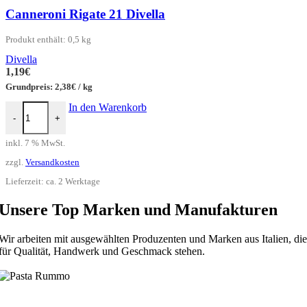
Canneroni Rigate 21 Divella
Produkt enthält: 0,5
kg
Divella
1,19
€
Grundpreis:
2,38
€
/
kg
Canneroni Rigate 21 Divella Menge
In den Warenkorb
-
+
inkl. 7 % MwSt.
zzgl.
Versandkosten
Lieferzeit:
ca. 2 Werktage
Unsere Top
Marken und Manufakturen
Wir arbeiten mit ausgewählten Produzenten und Marken aus Italien, die
für Qualität, Handwerk und Geschmack stehen.